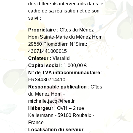
des différents intervenants dans le
cadre de sa réalisation et de son
suivi :
Propriétaire
: Gîtes du Ménez
Hom Sainte-Marie du Ménez Hom,
29550 Plomodiern N°Siret:
43071441000015
Créateur
:
Vistalid
Capital social
: 1 000,00 €
N° de TVA intracommunautaire
:
FR34430714410
Responsable publication
: Gîtes
du Ménez Hom –
michelle.jacq@free.fr
Hébergeur
: OVH – 2 rue
Kellermann - 59100 Roubaix -
France
Localisation du serveur