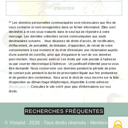
ENVOYER
** Les données personnelles communiquées sont nécessaires aux fins de
vous contacter et sont enregistrées dans un fichier informatisé. Elles sont
destinées à et ses sous-traitants dans le seul but de répondre à votre
message. Les données collectées seront communiquées aux seuls
destinataires suivants: . Vous disposez de droits d’accès, de rectification,
d’effacement, de portabilité, de limitation, d’opposition, de retrait de votre
consentement à tout moment et du droit d’introduire une réclamation auprès
d’une autorité de contrôle, ainsi que d’organiser le sort de vos données
post-mortem. Vous pouvez exercer ces droits par voie postale à l'adresse
ou par courrier électronique à l'adresse . Un justificatif d'identité pourra vous
être demandé. Nous conservons vos données pendant la période de prise
de contact puis pendant la durée de prescription légale aux fins probatoires
et de gestion des contentieux. Vous avez le droit de vous inscrire sur la liste
d'opposition au démarchage téléphonique, disponible à cette adresse:
Bloctel.gouv.fr
. Consultez le site cnil.fr pour plus d’informations sur vos
droits.
RECHERCHES FRÉQUENTES
©
Vistalid
- 2026 - Tous droits réservés -
Mentions