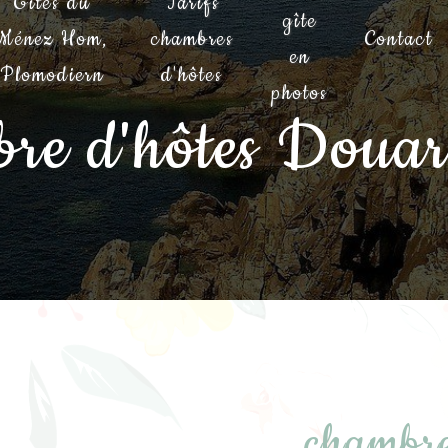
Gîtes du
Tarifs
gîte
Ménez Hom,
chambres
Contact
en
Plomodiern
d'hôtes
photos
re d'hôtes Doua
chambre