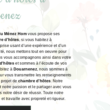
enez
 du Ménez Hom
vous propose ses
e d'hôtes
, si vous habitez à
eprise usant d’une expérience et d’un
lité, nous mettons tout en oeuvre pour
ous vous accompagnons ainsi dans votre
d'hôtes
et sommes à l’écoute de vos
abitez à
Douarnenez
, nous sommes à
our vous transmettre les renseignements
 projet de
chambre d'hôtes
. Notre
ut notre passion et le partager avec vous
 notre désir de réussir. Toute notre
 et travaille avec propreté et rigueur.