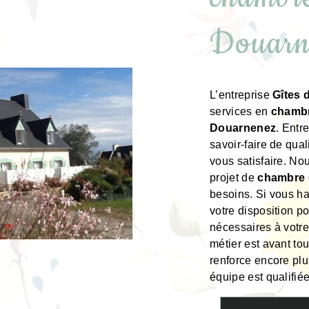
Douarn
L’entreprise
Gîtes
services en
chambr
Douarnenez
. Entr
savoir-faire de qua
vous satisfaire. N
projet de
chambre 
besoins. Si vous h
votre disposition p
nécessaires à votre
métier est avant to
renforce encore plus
équipe est qualifiée