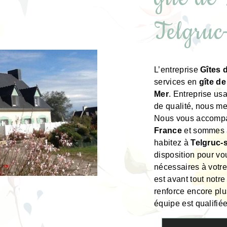
Telgruc
L’entreprise
Gîtes
services en
gîte d
Mer
. Entreprise us
de qualité, nous me
Nous vous accompag
France
et sommes à
habitez à
Telgruc-
disposition pour vo
nécessaires à votre
est avant tout notr
renforce encore plus
équipe est qualifiée