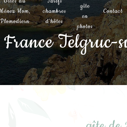
Gîtes du
Tarifs
gîte
Ménez Hom,
chambres
Contact
en
Plomodiern
d'hôtes
photos
e France Telgruc-
gîte de