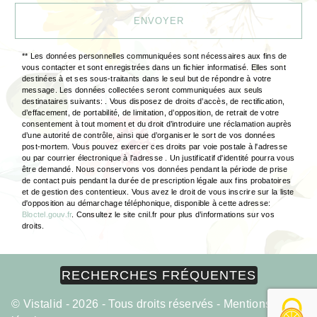
ENVOYER
** Les données personnelles communiquées sont nécessaires aux fins de
vous contacter et sont enregistrées dans un fichier informatisé. Elles sont
destinées à et ses sous-traitants dans le seul but de répondre à votre
message. Les données collectées seront communiquées aux seuls
destinataires suivants: . Vous disposez de droits d’accès, de rectification,
d’effacement, de portabilité, de limitation, d’opposition, de retrait de votre
consentement à tout moment et du droit d’introduire une réclamation auprès
d’une autorité de contrôle, ainsi que d’organiser le sort de vos données
post-mortem. Vous pouvez exercer ces droits par voie postale à l'adresse
ou par courrier électronique à l'adresse . Un justificatif d'identité pourra vous
être demandé. Nous conservons vos données pendant la période de prise
de contact puis pendant la durée de prescription légale aux fins probatoires
et de gestion des contentieux. Vous avez le droit de vous inscrire sur la liste
d'opposition au démarchage téléphonique, disponible à cette adresse:
Bloctel.gouv.fr
. Consultez le site cnil.fr pour plus d’informations sur vos
droits.
RECHERCHES FRÉQUENTES
©
Vistalid
- 2026 - Tous droits réservés -
Mentions