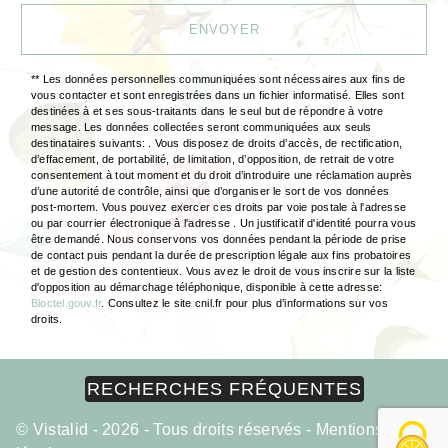
ENVOYER
** Les données personnelles communiquées sont nécessaires aux fins de
vous contacter et sont enregistrées dans un fichier informatisé. Elles sont
destinées à et ses sous-traitants dans le seul but de répondre à votre
message. Les données collectées seront communiquées aux seuls
destinataires suivants: . Vous disposez de droits d’accès, de rectification,
d’effacement, de portabilité, de limitation, d’opposition, de retrait de votre
consentement à tout moment et du droit d’introduire une réclamation auprès
d’une autorité de contrôle, ainsi que d’organiser le sort de vos données
post-mortem. Vous pouvez exercer ces droits par voie postale à l'adresse
ou par courrier électronique à l'adresse . Un justificatif d'identité pourra vous
être demandé. Nous conservons vos données pendant la période de prise
de contact puis pendant la durée de prescription légale aux fins probatoires
et de gestion des contentieux. Vous avez le droit de vous inscrire sur la liste
d'opposition au démarchage téléphonique, disponible à cette adresse:
Bloctel.gouv.fr
. Consultez le site cnil.fr pour plus d’informations sur vos
droits.
RECHERCHES FRÉQUENTES
©
Vistalid
- 2026 - Tous droits réservés -
Mentions