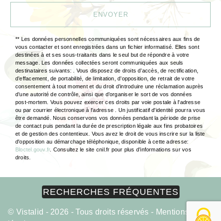
ENVOYER
** Les données personnelles communiquées sont nécessaires aux fins de
vous contacter et sont enregistrées dans un fichier informatisé. Elles sont
destinées à et ses sous-traitants dans le seul but de répondre à votre
message. Les données collectées seront communiquées aux seuls
destinataires suivants: . Vous disposez de droits d’accès, de rectification,
d’effacement, de portabilité, de limitation, d’opposition, de retrait de votre
consentement à tout moment et du droit d’introduire une réclamation auprès
d’une autorité de contrôle, ainsi que d’organiser le sort de vos données
post-mortem. Vous pouvez exercer ces droits par voie postale à l'adresse
ou par courrier électronique à l'adresse . Un justificatif d'identité pourra vous
être demandé. Nous conservons vos données pendant la période de prise
de contact puis pendant la durée de prescription légale aux fins probatoires
et de gestion des contentieux. Vous avez le droit de vous inscrire sur la liste
d'opposition au démarchage téléphonique, disponible à cette adresse:
Bloctel.gouv.fr
. Consultez le site cnil.fr pour plus d’informations sur vos
droits.
RECHERCHES FRÉQUENTES
©
Vistalid
- 2026 - Tous droits réservés -
Mentions