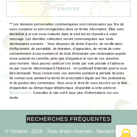
ENVOYER
** Les données personnelles communiquées sont nécessaires aux fins de
vous contacter et sont enregistrées dans un fichier informatisé. Elles sont
destinées à et ses sous-traitants dans le seul but de répondre à votre
message. Les données collectées seront communiquées aux seuls
destinataires suivants: . Vous disposez de droits d’accès, de rectification,
d’effacement, de portabilité, de limitation, d’opposition, de retrait de votre
consentement à tout moment et du droit d’introduire une réclamation auprès
d’une autorité de contrôle, ainsi que d’organiser le sort de vos données
post-mortem. Vous pouvez exercer ces droits par voie postale à l'adresse
ou par courrier électronique à l'adresse . Un justificatif d'identité pourra vous
être demandé. Nous conservons vos données pendant la période de prise
de contact puis pendant la durée de prescription légale aux fins probatoires
et de gestion des contentieux. Vous avez le droit de vous inscrire sur la liste
d'opposition au démarchage téléphonique, disponible à cette adresse:
Bloctel.gouv.fr
. Consultez le site cnil.fr pour plus d’informations sur vos
droits.
RECHERCHES FRÉQUENTES
©
Vistalid
- 2026 - Tous droits réservés -
Mentions