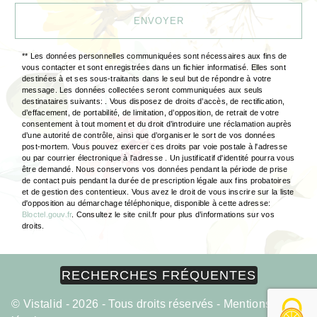
ENVOYER
** Les données personnelles communiquées sont nécessaires aux fins de
vous contacter et sont enregistrées dans un fichier informatisé. Elles sont
destinées à et ses sous-traitants dans le seul but de répondre à votre
message. Les données collectées seront communiquées aux seuls
destinataires suivants: . Vous disposez de droits d’accès, de rectification,
d’effacement, de portabilité, de limitation, d’opposition, de retrait de votre
consentement à tout moment et du droit d’introduire une réclamation auprès
d’une autorité de contrôle, ainsi que d’organiser le sort de vos données
post-mortem. Vous pouvez exercer ces droits par voie postale à l'adresse
ou par courrier électronique à l'adresse . Un justificatif d'identité pourra vous
être demandé. Nous conservons vos données pendant la période de prise
de contact puis pendant la durée de prescription légale aux fins probatoires
et de gestion des contentieux. Vous avez le droit de vous inscrire sur la liste
d'opposition au démarchage téléphonique, disponible à cette adresse:
Bloctel.gouv.fr
. Consultez le site cnil.fr pour plus d’informations sur vos
droits.
RECHERCHES FRÉQUENTES
©
Vistalid
- 2026 - Tous droits réservés -
Mentions