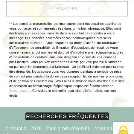
ENVOYER
** Les données personnelles communiquées sont nécessaires aux fins de
vous contacter et sont enregistrées dans un fichier informatisé. Elles sont
destinées à et ses sous-traitants dans le seul but de répondre à votre
message. Les données collectées seront communiquées aux seuls
destinataires suivants: . Vous disposez de droits d’accès, de rectification,
d’effacement, de portabilité, de limitation, d’opposition, de retrait de votre
consentement à tout moment et du droit d’introduire une réclamation auprès
d’une autorité de contrôle, ainsi que d’organiser le sort de vos données
post-mortem. Vous pouvez exercer ces droits par voie postale à l'adresse
ou par courrier électronique à l'adresse . Un justificatif d'identité pourra vous
être demandé. Nous conservons vos données pendant la période de prise
de contact puis pendant la durée de prescription légale aux fins probatoires
et de gestion des contentieux. Vous avez le droit de vous inscrire sur la liste
d'opposition au démarchage téléphonique, disponible à cette adresse:
Bloctel.gouv.fr
. Consultez le site cnil.fr pour plus d’informations sur vos
droits.
RECHERCHES FRÉQUENTES
©
Vistalid
- 2026 - Tous droits réservés -
Mentions