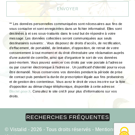
ENVOYER
** Les données personnelles communiquées sont nécessaires aux fins de
vous contacter et sont enregistrées dans un fichier informatisé. Elles sont
destinées à et ses sous-traitants dans le seul but de répondre à votre
message. Les données collectées seront communiquées aux seuls
destinataires suivants: . Vous disposez de droits d’accès, de rectification,
d’effacement, de portabilité, de limitation, d’opposition, de retrait de votre
consentement à tout moment et du droit d’introduire une réclamation auprès
d’une autorité de contrôle, ainsi que d’organiser le sort de vos données
post-mortem. Vous pouvez exercer ces droits par voie postale à l'adresse
ou par courrier électronique à l'adresse . Un justificatif d'identité pourra vous
être demandé. Nous conservons vos données pendant la période de prise
de contact puis pendant la durée de prescription légale aux fins probatoires
et de gestion des contentieux. Vous avez le droit de vous inscrire sur la liste
d'opposition au démarchage téléphonique, disponible à cette adresse:
Bloctel.gouv.fr
. Consultez le site cnil.fr pour plus d’informations sur vos
droits.
RECHERCHES FRÉQUENTES
©
Vistalid
- 2026 - Tous droits réservés -
Mentions