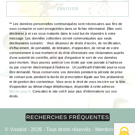
ENVOYER
** Les données personnelles communiquées sont nécessaires aux fins de
vous contacter et sont enregistrées dans un fichier informatisé. Elles sont
destinées à et ses sous-traitants dans le seul but de répondre à votre
message. Les données collectées seront communiquées aux seuls
destinataires suivants: . Vous disposez de droits d’accès, de rectification,
d’effacement, de portabilité, de limitation, d’opposition, de retrait de votre
consentement à tout moment et du droit d’introduire une réclamation auprès
d’une autorité de contrôle, ainsi que d’organiser le sort de vos données
post-mortem. Vous pouvez exercer ces droits par voie postale à l'adresse
ou par courrier électronique à l'adresse . Un justificatif d'identité pourra vous
être demandé. Nous conservons vos données pendant la période de prise
de contact puis pendant la durée de prescription légale aux fins probatoires
et de gestion des contentieux. Vous avez le droit de vous inscrire sur la liste
d'opposition au démarchage téléphonique, disponible à cette adresse:
Bloctel.gouv.fr
. Consultez le site cnil.fr pour plus d’informations sur vos
droits.
RECHERCHES FRÉQUENTES
©
Vistalid
- 2026 - Tous droits réservés -
Mentions