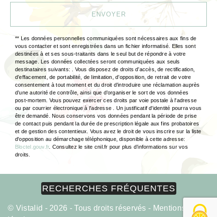
ENVOYER
** Les données personnelles communiquées sont nécessaires aux fins de
vous contacter et sont enregistrées dans un fichier informatisé. Elles sont
destinées à et ses sous-traitants dans le seul but de répondre à votre
message. Les données collectées seront communiquées aux seuls
destinataires suivants: . Vous disposez de droits d’accès, de rectification,
d’effacement, de portabilité, de limitation, d’opposition, de retrait de votre
consentement à tout moment et du droit d’introduire une réclamation auprès
d’une autorité de contrôle, ainsi que d’organiser le sort de vos données
post-mortem. Vous pouvez exercer ces droits par voie postale à l'adresse
ou par courrier électronique à l'adresse . Un justificatif d'identité pourra vous
être demandé. Nous conservons vos données pendant la période de prise
de contact puis pendant la durée de prescription légale aux fins probatoires
et de gestion des contentieux. Vous avez le droit de vous inscrire sur la liste
d'opposition au démarchage téléphonique, disponible à cette adresse:
Bloctel.gouv.fr
. Consultez le site cnil.fr pour plus d’informations sur vos
droits.
RECHERCHES FRÉQUENTES
©
Vistalid
- 2026 - Tous droits réservés -
Mentions