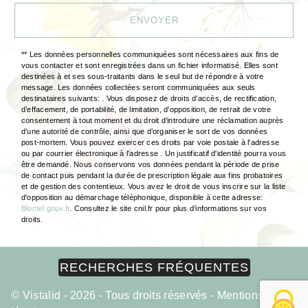
ENVOYER
** Les données personnelles communiquées sont nécessaires aux fins de
vous contacter et sont enregistrées dans un fichier informatisé. Elles sont
destinées à et ses sous-traitants dans le seul but de répondre à votre
message. Les données collectées seront communiquées aux seuls
destinataires suivants: . Vous disposez de droits d’accès, de rectification,
d’effacement, de portabilité, de limitation, d’opposition, de retrait de votre
consentement à tout moment et du droit d’introduire une réclamation auprès
d’une autorité de contrôle, ainsi que d’organiser le sort de vos données
post-mortem. Vous pouvez exercer ces droits par voie postale à l'adresse
ou par courrier électronique à l'adresse . Un justificatif d'identité pourra vous
être demandé. Nous conservons vos données pendant la période de prise
de contact puis pendant la durée de prescription légale aux fins probatoires
et de gestion des contentieux. Vous avez le droit de vous inscrire sur la liste
d'opposition au démarchage téléphonique, disponible à cette adresse:
Bloctel.gouv.fr
. Consultez le site cnil.fr pour plus d’informations sur vos
droits.
RECHERCHES FRÉQUENTES
©
Vistalid
- 2026 - Tous droits réservés -
Mentions