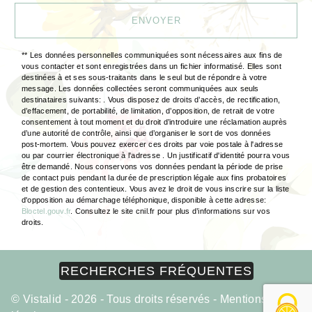
ENVOYER
** Les données personnelles communiquées sont nécessaires aux fins de
vous contacter et sont enregistrées dans un fichier informatisé. Elles sont
destinées à et ses sous-traitants dans le seul but de répondre à votre
message. Les données collectées seront communiquées aux seuls
destinataires suivants: . Vous disposez de droits d’accès, de rectification,
d’effacement, de portabilité, de limitation, d’opposition, de retrait de votre
consentement à tout moment et du droit d’introduire une réclamation auprès
d’une autorité de contrôle, ainsi que d’organiser le sort de vos données
post-mortem. Vous pouvez exercer ces droits par voie postale à l'adresse
ou par courrier électronique à l'adresse . Un justificatif d'identité pourra vous
être demandé. Nous conservons vos données pendant la période de prise
de contact puis pendant la durée de prescription légale aux fins probatoires
et de gestion des contentieux. Vous avez le droit de vous inscrire sur la liste
d'opposition au démarchage téléphonique, disponible à cette adresse:
Bloctel.gouv.fr
. Consultez le site cnil.fr pour plus d’informations sur vos
droits.
RECHERCHES FRÉQUENTES
©
Vistalid
- 2026 - Tous droits réservés -
Mentions