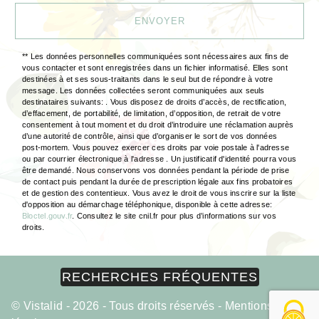
ENVOYER
** Les données personnelles communiquées sont nécessaires aux fins de
vous contacter et sont enregistrées dans un fichier informatisé. Elles sont
destinées à et ses sous-traitants dans le seul but de répondre à votre
message. Les données collectées seront communiquées aux seuls
destinataires suivants: . Vous disposez de droits d’accès, de rectification,
d’effacement, de portabilité, de limitation, d’opposition, de retrait de votre
consentement à tout moment et du droit d’introduire une réclamation auprès
d’une autorité de contrôle, ainsi que d’organiser le sort de vos données
post-mortem. Vous pouvez exercer ces droits par voie postale à l'adresse
ou par courrier électronique à l'adresse . Un justificatif d'identité pourra vous
être demandé. Nous conservons vos données pendant la période de prise
de contact puis pendant la durée de prescription légale aux fins probatoires
et de gestion des contentieux. Vous avez le droit de vous inscrire sur la liste
d'opposition au démarchage téléphonique, disponible à cette adresse:
Bloctel.gouv.fr
. Consultez le site cnil.fr pour plus d’informations sur vos
droits.
RECHERCHES FRÉQUENTES
©
Vistalid
- 2026 - Tous droits réservés -
Mentions