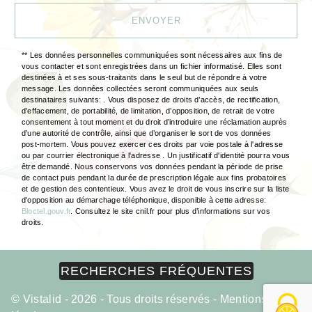
ENVOYER
** Les données personnelles communiquées sont nécessaires aux fins de
vous contacter et sont enregistrées dans un fichier informatisé. Elles sont
destinées à et ses sous-traitants dans le seul but de répondre à votre
message. Les données collectées seront communiquées aux seuls
destinataires suivants: . Vous disposez de droits d’accès, de rectification,
d’effacement, de portabilité, de limitation, d’opposition, de retrait de votre
consentement à tout moment et du droit d’introduire une réclamation auprès
d’une autorité de contrôle, ainsi que d’organiser le sort de vos données
post-mortem. Vous pouvez exercer ces droits par voie postale à l'adresse
ou par courrier électronique à l'adresse . Un justificatif d'identité pourra vous
être demandé. Nous conservons vos données pendant la période de prise
de contact puis pendant la durée de prescription légale aux fins probatoires
et de gestion des contentieux. Vous avez le droit de vous inscrire sur la liste
d'opposition au démarchage téléphonique, disponible à cette adresse:
Bloctel.gouv.fr
. Consultez le site cnil.fr pour plus d’informations sur vos
droits.
RECHERCHES FRÉQUENTES
©
Vistalid
- 2026 - Tous droits réservés -
Mentions